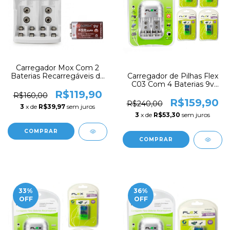
Carregador Mox Com 2
Baterias Recarregáveis de
Carregador de Pilhas Flex
Lítio 450mah 9v Potente
C03 Com 4 Baterias 9v
Rtu Led
450 mah Recarregável FX-
R$119,90
R$160,00
9V/450
R$159,90
R$240,00
3
x de
R$39,97
sem juros
3
x de
R$53,30
sem juros
33
%
36
%
OFF
OFF