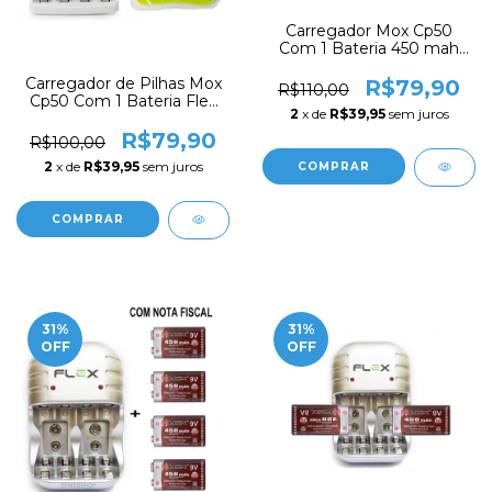
Carregador Mox Cp50
Com 1 Bateria 450 mah
Recarregável 9v de Lítio
Ion Mo-9v450
Carregador de Pilhas Mox
R$79,90
R$110,00
Cp50 Com 1 Bateria Flex
2
x de
R$39,95
sem juros
9v 450 mah Recarregável
FX-9V/450
R$79,90
R$100,00
2
x de
R$39,95
sem juros
31
%
31
%
OFF
OFF