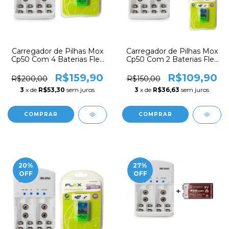
Carregador de Pilhas Mox
Carregador de Pilhas Mox
Cp50 Com 4 Baterias Flex
Cp50 Com 2 Baterias Flex
9v 450 mah
9v 450 mah
Recarregáveis FX-9V/450
Recarregáveis FX-9V/450
R$159,90
R$109,90
R$200,00
R$150,00
3
x de
R$53,30
sem juros
3
x de
R$36,63
sem juros
20
%
27
%
OFF
OFF