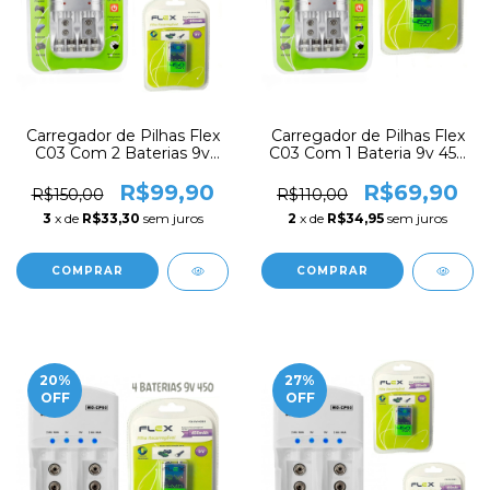
Carregador de Pilhas Flex
Carregador de Pilhas Flex
C03 Com 2 Baterias 9v
C03 Com 1 Bateria 9v 450
450 mah Recarregável FX-
mah Recarregável FX-
9V/450
9V/450
R$99,90
R$69,90
R$150,00
R$110,00
3
x de
R$33,30
sem juros
2
x de
R$34,95
sem juros
20
%
27
%
OFF
OFF