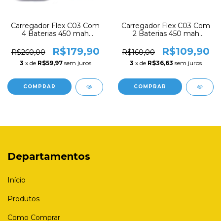
Carregador Flex C03 Com
Carregador Flex C03 Com
4 Baterias 450 mah
2 Baterias 450 mah
Recarregáveis Mox 9v de
Recarregáveis Mox 9v de
Lítio Ion Mo-9v450
Lítio Ion Mo-9v450
R$179,90
R$109,90
R$260,00
R$160,00
3
x de
R$59,97
sem juros
3
x de
R$36,63
sem juros
Departamentos
Início
Produtos
Como Comprar