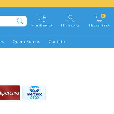
0
Atendimento
Minha conta
Meu carrinho
es
Quem Somos
Contato