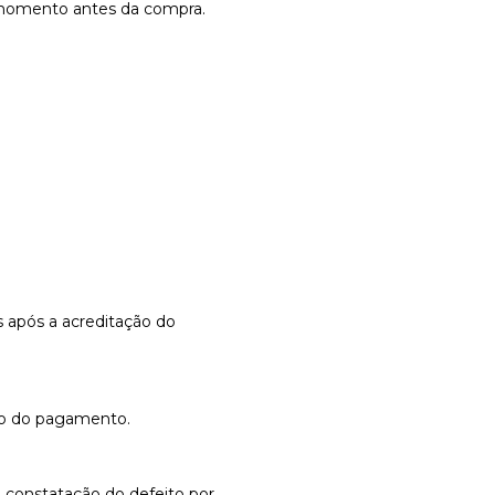
o momento antes da compra.
s após a acreditação do
rno do pagamento.
 constatação do defeito por