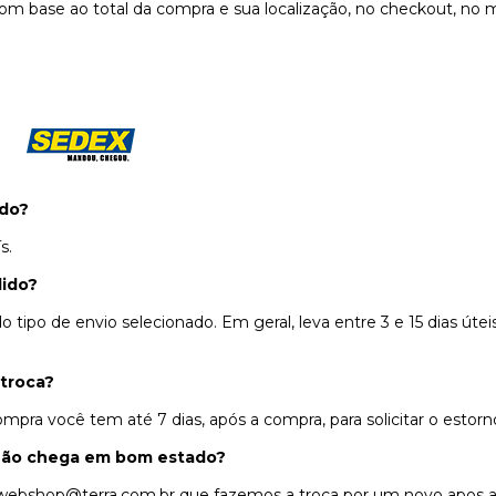
om base ao total da compra e sua localização, no checkout, n
do?
s.
dido?
ipo de envio selecionado. Em geral, leva entre 3 e 15 dias útei
 troca?
pra você tem até 7 dias, após a compra, para solicitar o esto
 não chega em bom estado?
webshop@terra.com.br
que fazemos a troca por um novo apos a