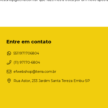
Entre em contato
5511971706804
(11) 97170-6804
efwebshop@terra.com.br
Rua Astor, 233 Jardim Santa Tereza Embu-SP