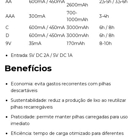
AA
600mA / 450mA
2,5-5h / 3,5-6h
2600mAh
700-
AAA
300mA
3-4h
1000mAh
C
600mA / 450mA
3000mAh
6h / 8h
D
600mA / 450mA
3000mAh
6h / 8h
9V
35mA
170mAh
8-10h
Entrada: 5V DC 2A / 5V DC 1A
Benefícios
Economia: evita gastos recorrentes com pilhas
descartáveis
Sustentabilidade: reduz a produção de lixo ao reutilizar
pilhas recarregáveis
Praticidade: permite manter pilhas carregadas para uso
imediato
Eficiência: tempo de carga otimizado para diferentes