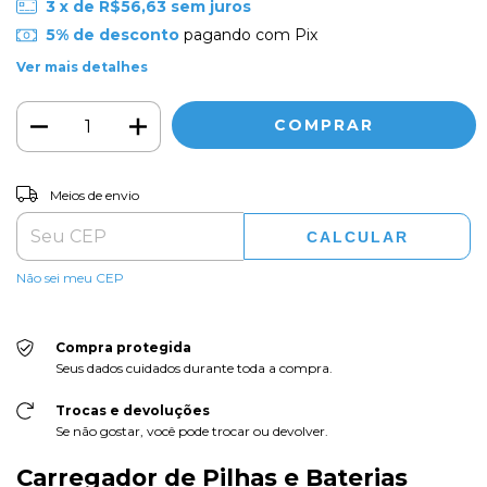
3
x de
R$56,63
sem juros
5% de desconto
pagando com Pix
Ver mais detalhes
ALTERAR CEP
Entregas para o CEP:
Meios de envio
CALCULAR
Não sei meu CEP
Compra protegida
Seus dados cuidados durante toda a compra.
Trocas e devoluções
Se não gostar, você pode trocar ou devolver.
Carregador de Pilhas e Baterias