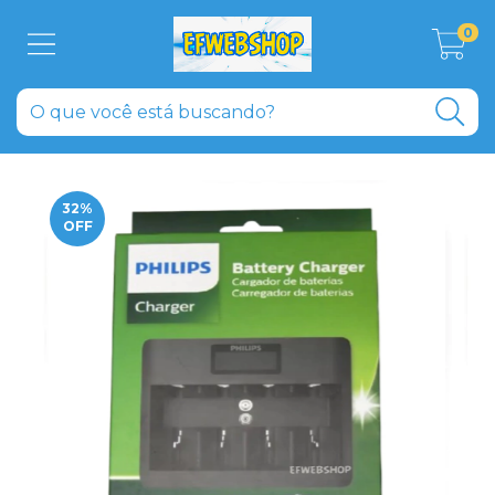
0
32
%
OFF