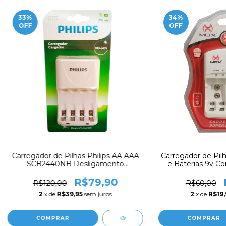
33
%
34
%
OFF
OFF
Carregador de Pilhas Philips AA AAA
Carregador de Pil
SCB2440NB Desligamento
e Baterias 9v C
Automático Led Bivolt Inmetro
Automático
R$79,90
R$120,00
R$60,00
2
x de
R$39,95
sem juros
2
x de
R$19,